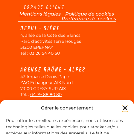
Espace Client
Mentions légales
Politique de cookies
Préférence de cookies
Dephi - siège
4, allée de la Côte des Blancs
Parc d’activités Terre Rouges
51200 EPERNAY
Tél :
03 26 54 40 50
Agence Rhône - alpes
43 Impasse Denis Papin
ZAC Echangeur AIX Nord
73100 GRESY SUR AIX
Tél. :
04 79 88 80 80
Gérer le consentement
Agence Grand Est
ZAC Euromoselle SUD
Pour offrir les meilleures expériences, nous utilisons des
6 rue de la Fontaine Chaudron
technologies telles que les cookies pour stocker et/ou
57140 NORROY-LE-VENEUR
accéder aux informations des appareils. Le fait de